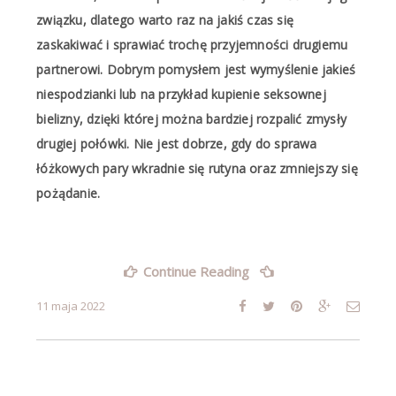
związku, dlatego warto raz na jakiś czas się
zaskakiwać i sprawiać trochę przyjemności drugiemu
partnerowi. Dobrym pomysłem jest wymyślenie jakieś
niespodzianki lub na przykład kupienie seksownej
bielizny, dzięki której można bardziej rozpalić zmysły
drugiej połówki. Nie jest dobrze, gdy do sprawa
łóżkowych pary wkradnie się rutyna oraz zmniejszy się
pożądanie.
„Czy
Continue Reading
kobiety
powinny
11 maja 2022
mieć
w
swojej
szafie
seksowną
bieliznę