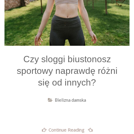
Czy sloggi biustonosz
sportowy naprawdę różni
się od innych?
Bielizna damska
„Czy
Continue Reading