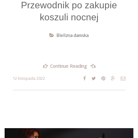
Przewodnik po zakupie
koszuli nocnej
Bielizna damska
„Przewodnik
Continue Reading
po
zakupie
12 listopada 2022
koszuli
nocnej”