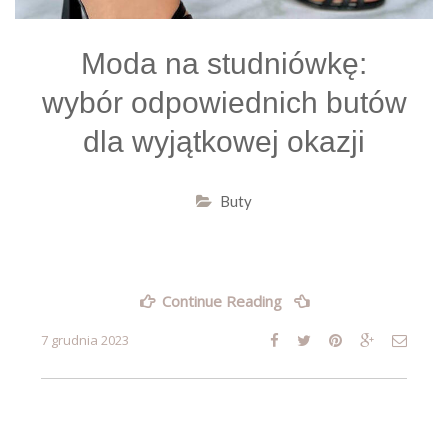
Moda na studniówkę:
wybór odpowiednich butów
dla wyjątkowej okazji
Buty
„Moda
Continue Reading
na
studniówkę:
7 grudnia 2023
wybór
odpowiednich
butów
dla
wyjątkowej
okazji”